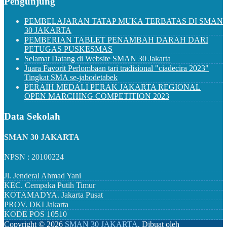
Pengunjung
PEMBELAJARAN TATAP MUKA TERBATAS DI SMAN
30 JAKARTA
PEMBERIAN TABLET PENAMBAH DARAH DARI
PETUGAS PUSKESMAS
Selamat Datang di Website SMAN 30 Jakarta
Juara Favorit Perlombaan tari tradisional "ciadecira 2023"
Tingkat SMA se-jabodetabek
PERAIH MEDALI PERAK JAKARTA REGIONAL
OPEN MARCHING COMPETITION 2023
Data Sekolah
SMAN 30 JAKARTA
NPSN : 20100224
Jl. Jenderal Ahmad Yani
KEC.
Cempaka Putih Timur
KOTAMADYA.
Jakarta Pusat
PROV.
DKI Jakarta
KODE POS
10510
Copyright ©
2026
SMAN 30 JAKARTA
.
Dibuat oleh