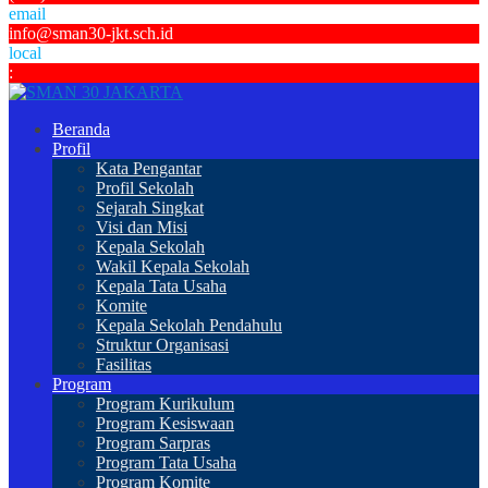
email
info@sman30-jkt.sch.id
local
:
Beranda
Profil
Kata Pengantar
Profil Sekolah
Sejarah Singkat
Visi dan Misi
Kepala Sekolah
Wakil Kepala Sekolah
Kepala Tata Usaha
Komite
Kepala Sekolah Pendahulu
Struktur Organisasi
Fasilitas
Program
Program Kurikulum
Program Kesiswaan
Program Sarpras
Program Tata Usaha
Program Komite