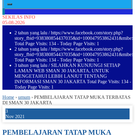
SEKILAS INFO
05-08-2026
2 tahun yang lalu
/ https://www.facebook.com/story.php?
story_fbid=938380854437035&id=100047953862431&mibe
Total Page Visits: 134 - Today Page Visits: 1
2 tahun yang lalu
/ https://www.facebook.com/story.php?
story_fbid=938380854437035&id=100047953862431&mibe
Total Page Visits: 134 - Today Page Visits: 1
3 tahun yang lalu
/ SILAHKAN KUNJUNGI SETIAP
LAMAN WEB SMAN 30 JAKARTA, UNTUK
MENGETAHUI LEBIH LANJUT TENTANG
INFORMASI SMAN 30 JAKARTA Total Page Visits: 134 -
Today Page Visits: 1
Home
›
umum
›
PEMBELAJARAN TATAP MUKA TERBATAS
DI SMAN 30 JAKARTA
3
Nov 2021
PEMBELAJARAN TATAP MUKA