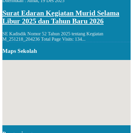
Diterbitkan :
Jumat, 19 Des 2025
Surat Edaran Kegiatan Murid Selama
Libur 2025 dan Tahun Baru 2026
SE Kadisdik Nomor 52 Tahun 2025 tentang Kegiatan
M_251218_204236 Total Page Visits: 134...
Maps Sekolah