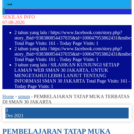
SEKILAS INFO
07-08-2026
2 tahun yang lalu
/ https://www.facebook.com/story.php?
story_fbid=938380854437035&id=100047953862431&mibe
Total Page Visits: 161 - Today Page Visits: 1
2 tahun yang lalu
/ https://www.facebook.com/story.php?
story_fbid=938380854437035&id=100047953862431&mibe
Total Page Visits: 161 - Today Page Visits: 1
3 tahun yang lalu
/ SILAHKAN KUNJUNGI SETIAP
LAMAN WEB SMAN 30 JAKARTA, UNTUK
MENGETAHUI LEBIH LANJUT TENTANG
INFORMASI SMAN 30 JAKARTA Total Page Visits: 161 -
Today Page Visits: 1
Home
›
umum
›
PEMBELAJARAN TATAP MUKA TERBATAS
DI SMAN 30 JAKARTA
3
Des 2021
PEMBELAJARAN TATAP MUKA