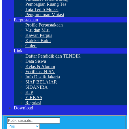
Pembagian Ruang Tes
Tata Tertib Mutasi
Pengumuman Mutasi
Perpustakaan
Profile Perpustakaan
Visi dan Misi
Kawan Perpus
Koleksi Buku
Galeri
Link
Daftar Pendidik dan TENDIK
Data Siswa
Kelas & Alumni
Verifikasi NISN
Info Disdik Jakarta
SIAP BELAJAR
SIDANIRA
KJP
E-RKAS
Regulasi
Download