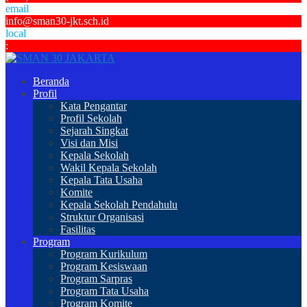
email
info@sman30-jkt.sch.id
local
:
Beranda
Profil
Kata Pengantar
Profil Sekolah
Sejarah Singkat
Visi dan Misi
Kepala Sekolah
Wakil Kepala Sekolah
Kepala Tata Usaha
Komite
Kepala Sekolah Pendahulu
Struktur Organisasi
Fasilitas
Program
Program Kurikulum
Program Kesiswaan
Program Sarpras
Program Tata Usaha
Program Komite