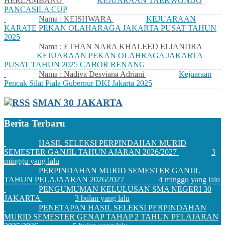
HERLAMBANG
KEJUARAAN TAEKWONDO
PANCASILA CUP
Nama : KEISHWARA
KEJUARAAN
KARATE PEKAN OLAHARAGA JAKARTA PUSAT TAHUN
2025
Nama : ETHAN NARA KHALEED ELIANDRA
KEJUARAAN PEKAN OLAHRAGA JAKARTA
PUSAT TAHUN 2025 CABOR RENANG
Nama : Nadiva Desviana Adriani
Kejuaraan
Pencak Silat Piala Gubernur DKI Jakarta 2025
SMAN 30 JAKARTA
Berita Terbaru
HASIL SELEKSI PERPINDAHAN MURID
SEMESTER GANJIL TAHUN AJARAN 2026/2027
3
minggu yang lalu
PERPINDAHAN MURID SEMESTER GANJIL
TAHUN PELAJAARAN 2026/2027
4 minggu yang lalu
PENGUMUMAN KELULUSAN SMA NEGERI 30
JAKARTA
3 bulan yang lalu
PENETAPAN HASIL SELEKSI PERPINDAHAN
MURID SEMESTER GENAP TAHAP 2 TAHUN PELAJARAN