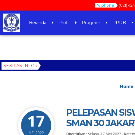
phone
(021) 42
Beranda
Profil
Program
PPDB
SEKILAS INFO
Home
PELEPASAN SISW
17
SMAN 30 JAKAR
MEI 2022
Diterbitkan :
Selasa, 17 Mei 2022
-
Katego