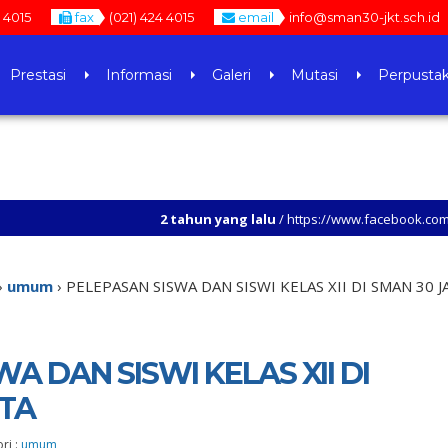
4 4015
fax
(021) 424 4015
email
info@sman30-jkt.sch.id
Prestasi
Informasi
Galeri
Mutasi
Perpusta
2 tahun yang lalu
/ https://www.facebook.com/story.php?sto
›
umum
›
PELEPASAN SISWA DAN SISWI KELAS XII DI SMAN 30 
A DAN SISWI KELAS XII DI
TA
ri :
umum