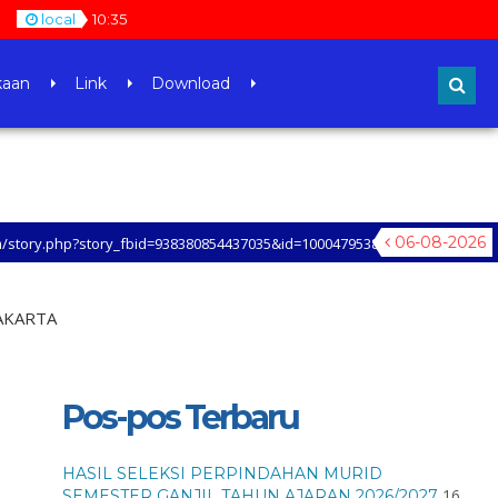
local
10
:
35
kaan
Link
Download
06-08-2026
ry_fbid=938380854437035&id=100047953862431&mibextid=xfxF2i&rdid=q1D62
JAKARTA
Pos-pos Terbaru
HASIL SELEKSI PERPINDAHAN MURID
16
SEMESTER GANJIL TAHUN AJARAN 2026/2027