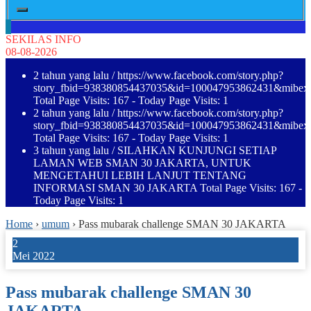
SEKILAS INFO
08-08-2026
2 tahun yang lalu
/ https://www.facebook.com/story.php?
story_fbid=938380854437035&id=100047953862431&mibe
Total Page Visits: 167 - Today Page Visits: 1
2 tahun yang lalu
/ https://www.facebook.com/story.php?
story_fbid=938380854437035&id=100047953862431&mibe
Total Page Visits: 167 - Today Page Visits: 1
3 tahun yang lalu
/ SILAHKAN KUNJUNGI SETIAP
LAMAN WEB SMAN 30 JAKARTA, UNTUK
MENGETAHUI LEBIH LANJUT TENTANG
INFORMASI SMAN 30 JAKARTA Total Page Visits: 167 -
Today Page Visits: 1
Home
›
umum
›
Pass mubarak challenge SMAN 30 JAKARTA
2
Mei 2022
Pass mubarak challenge SMAN 30
JAKARTA