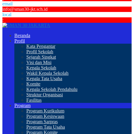
email
info@sman30-jkt.sch.id
local
:
Beranda
Profil
Kata Pengantar
Profil Sekolah
Sejarah Singkat
Visi dan Misi
Kepala Sekolah
Wakil Kepala Sekolah
Kepala Tata Usaha
Komite
Kepala Sekolah Pendahulu
Struktur Organisasi
Fasilitas
Program
Program Kurikulum
Program Kesiswaan
Program Sarpras
Program Tata Usaha
Program Komite