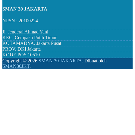
SMAN 30 JAKARTA
NPSN : 20100224
Jl. Jenderal Ahmad Yani
KEC.
Cempaka Putih Timur
KOTAMADYA.
Jakarta Pusat
PROV.
DKI Jakarta
KODE POS
10510
Copyright ©
2026
SMAN 30 JAKARTA
.
Dibuat oleh
SMAN30JKT
.