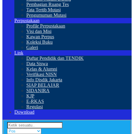
Pembagian Ruang Tes
Tata Tertib Mutasi
Pengumuman Mutasi
Perpustakaan
Profile Perpustakaan
Visi dan Misi
Kawan Perpus
Koleksi Buku
Galeri
Link
Daftar Pendidik dan TENDIK
Data Siswa
Kelas & Alumni
Verifikasi NISN
Info Disdik Jakarta
SIAP BELAJAR
SIDANIRA
KJP
E-RKAS
Regulasi
Download