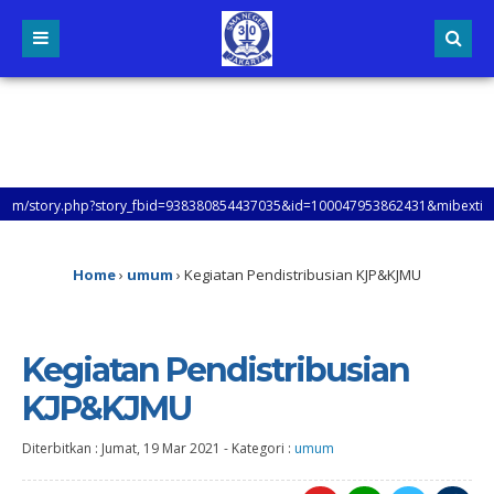
tory_fbid=938380854437035&id=100047953862431&mibextid=xfxF2i&rdid=q1D624
Home
›
umum
›
Kegiatan Pendistribusian KJP&KJMU
Kegiatan Pendistribusian
KJP&KJMU
Diterbitkan :
Jumat, 19 Mar 2021
-
Kategori :
umum