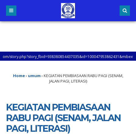
hp?story_fbid=938380854437035&id=100047953862431&mibextid=xfxF2i&rdid=q1
EB SMAN 30 JAKARTA, UNTUK MENGETAHUI LEBIH LANJUT TENTANG INFORMASI SMAN
Home
›
umum
›
KEGIATAN PEMBIASAAN RABU PAGI (SENAM,
JALAN PAGI, LITERASI)
KEGIATAN PEMBIASAAN
RABU PAGI (SENAM, JALAN
PAGI, LITERASI)