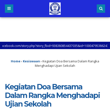
m/story.php?story_fbid=938380854437035&id=100047953862431&mibextid=xfxF2
Home
›
Kesiswaan
›
Kegiatan Doa Bersama Dalam Rangka
Menghadapi Ujian Sekolah
Kegiatan Doa Bersama
Dalam Rangka Menghadapi
Ujian Sekolah