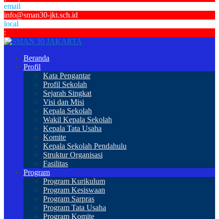
email
info@sman30-jkt.sch.id
local
:
Beranda
Profil
Kata Pengantar
Profil Sekolah
Sejarah Singkat
Visi dan Misi
Kepala Sekolah
Wakil Kepala Sekolah
Kepala Tata Usaha
Komite
Kepala Sekolah Pendahulu
Struktur Organisasi
Fasilitas
Program
Program Kurikulum
Program Kesiswaan
Program Sarpras
Program Tata Usaha
Program Komite