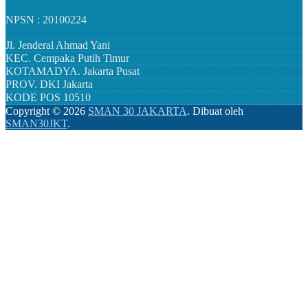
NPSN : 20100224
Jl. Jenderal Ahmad Yani
KEC.
Cempaka Putih Timur
KOTAMADYA.
Jakarta Pusat
PROV.
DKI Jakarta
KODE POS
10510
Copyright ©
2026
SMAN 30 JAKARTA
.
Dibuat oleh
SMAN30JKT
.