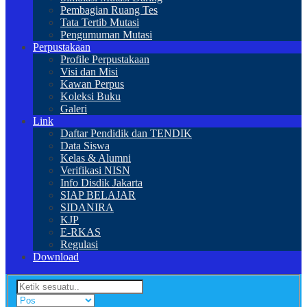
Pembagian Ruang Tes
Tata Tertib Mutasi
Pengumuman Mutasi
Perpustakaan
Profile Perpustakaan
Visi dan Misi
Kawan Perpus
Koleksi Buku
Galeri
Link
Daftar Pendidik dan TENDIK
Data Siswa
Kelas & Alumni
Verifikasi NISN
Info Disdik Jakarta
SIAP BELAJAR
SIDANIRA
KJP
E-RKAS
Regulasi
Download