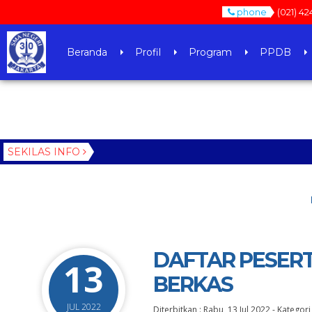
phone
(021) 42
Beranda
Profil
Program
PPDB
SEKILAS INFO
DAFTAR PESERT
13
BERKAS
JUL 2022
Diterbitkan :
Rabu, 13 Jul 2022
-
Kategori