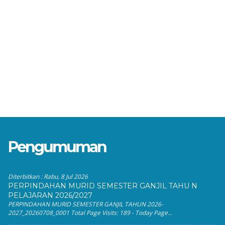
Pengumuman
Diterbitkan :
Rabu, 8 Jul 2026
PERPINDAHAN MURID SEMESTER GANJIL TAHU N
PELAJARAN 2026/2027
PERPINDAHAN MURID SEMESTER GANJIL TAHUN 2026-
2027_20260708_0001 Total Page Visits: 189 - Today Page...