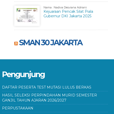
Nama : Nadiva Desviana Adriani
Kejuaraan Pencak Silat Piala
Gubernur DKI Jakarta 2025
SMAN 30 JAKARTA
Pengunjung
DAFTAR PESERTA TEST MUTASI LULUS BERKAS
HASIL SELEKSI PERPINDAHAN MURID SEMESTER
GANJIL TAHUN AJARAN 2026/2027
PERPUSTAKAAN