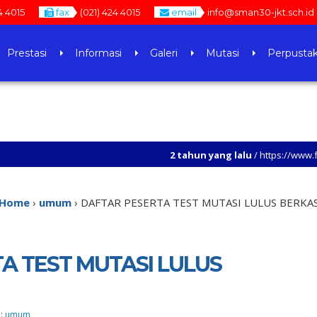
4 4015
fax
(021) 424 4015
email
info@sman30-jkt.sch.id
Prestasi
Informasi
Galeri
Mutasi
Perpusta
2 tahun yang lalu
/ https://www.facebook.com/
Home
›
umum
›
DAFTAR PESERTA TEST MUTASI LULUS BERKA
A TEST MUTASI LULUS
 :
umum