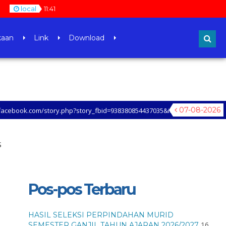
local
11
:
41
kaan
Link
Download
07-08-2026
story.php?story_fbid=938380854437035&id=100047953862431&mibextid=xfxF
S
Pos-pos Terbaru
HASIL SELEKSI PERPINDAHAN MURID
16
SEMESTER GANJIL TAHUN AJARAN 2026/2027