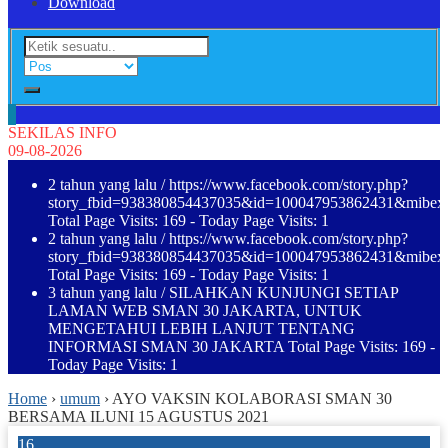
Download
SEKILAS INFO
09-08-2026
2 tahun yang lalu
/ https://www.facebook.com/story.php?
story_fbid=938380854437035&id=100047953862431&mibe
Total Page Visits: 169 - Today Page Visits: 1
2 tahun yang lalu
/ https://www.facebook.com/story.php?
story_fbid=938380854437035&id=100047953862431&mibe
Total Page Visits: 169 - Today Page Visits: 1
3 tahun yang lalu
/ SILAHKAN KUNJUNGI SETIAP
LAMAN WEB SMAN 30 JAKARTA, UNTUK
MENGETAHUI LEBIH LANJUT TENTANG
INFORMASI SMAN 30 JAKARTA Total Page Visits: 169 -
Today Page Visits: 1
Home
›
umum
›
AYO VAKSIN KOLABORASI SMAN 30
BERSAMA ILUNI 15 AGUSTUS 2021
16