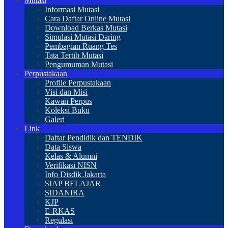
Mutasi
Informasi Mutasi
Cara Daftar Online Mutasi
Download Berkas Mutasi
Simulasi Mutasi Daring
Pembagian Ruang Tes
Tata Tertib Mutasi
Pengumuman Mutasi
Perpustakaan
Profile Perpustakaan
Visi dan Misi
Kawan Perpus
Koleksi Buku
Galeri
Link
Daftar Pendidik dan TENDIK
Data Siswa
Kelas & Alumni
Verifikasi NISN
Info Disdik Jakarta
SIAP BELAJAR
SIDANIRA
KJP
E-RKAS
Regulasi