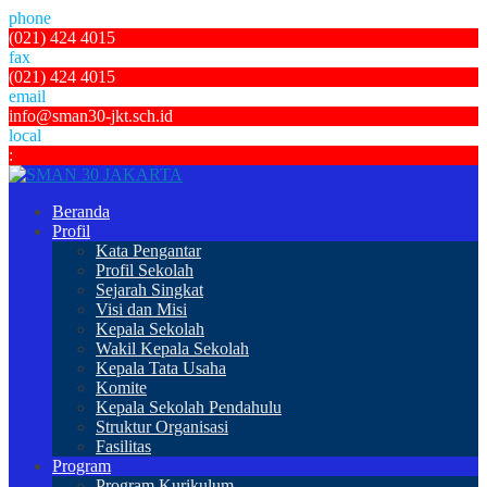
phone
(021) 424 4015
fax
(021) 424 4015
email
info@sman30-jkt.sch.id
local
:
Beranda
Profil
Kata Pengantar
Profil Sekolah
Sejarah Singkat
Visi dan Misi
Kepala Sekolah
Wakil Kepala Sekolah
Kepala Tata Usaha
Komite
Kepala Sekolah Pendahulu
Struktur Organisasi
Fasilitas
Program
Program Kurikulum