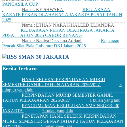
PANCASILA CUP
Nama : KEISHWARA
KEJUARAAN
KARATE PEKAN OLAHARAGA JAKARTA PUSAT TAHUN
2025
Nama : ETHAN NARA KHALEED ELIANDRA
KEJUARAAN PEKAN OLAHRAGA JAKARTA
PUSAT TAHUN 2025 CABOR RENANG
Nama : Nadiva Desviana Adriani
Kejuaraan
Pencak Silat Piala Gubernur DKI Jakarta 2025
SMAN 30 JAKARTA
Berita Terbaru
HASIL SELEKSI PERPINDAHAN MURID
SEMESTER GANJIL TAHUN AJARAN 2026/2027
3
minggu yang lalu
PERPINDAHAN MURID SEMESTER GANJIL
TAHUN PELAJAARAN 2026/2027
1 bulan yang lalu
PENGUMUMAN KELULUSAN SMA NEGERI 30
JAKARTA
3 bulan yang lalu
PENETAPAN HASIL SELEKSI PERPINDAHAN
MURID SEMESTER GENAP TAHAP 2 TAHUN PELAJARAN
2025/2026
5 bulan yang lalu